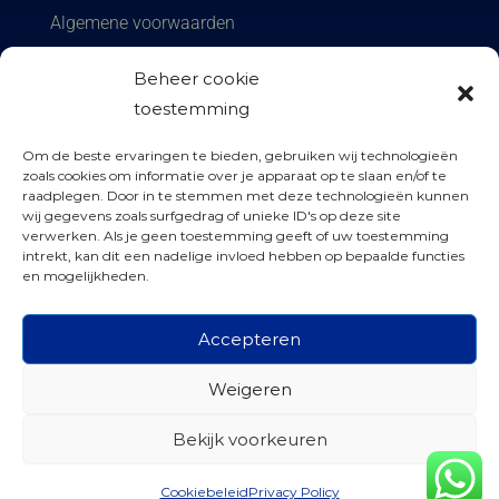
Algemene voorwaarden
Privacy policy
Beheer cookie
toestemming
Om de beste ervaringen te bieden, gebruiken wij technologieën
zoals cookies om informatie over je apparaat op te slaan en/of te
raadplegen. Door in te stemmen met deze technologieën kunnen
wij gegevens zoals surfgedrag of unieke ID's op deze site

info@kozijnen-factory.nl
verwerken. Als je geen toestemming geeft of uw toestemming
intrekt, kan dit een nadelige invloed hebben op bepaalde functies
en mogelijkheden.

06 41 624 019

Accepteren
Kloosterbrink 6, Zwolle
Weigeren
Bekijk voorkeuren
Cookiebeleid
Privacy Policy