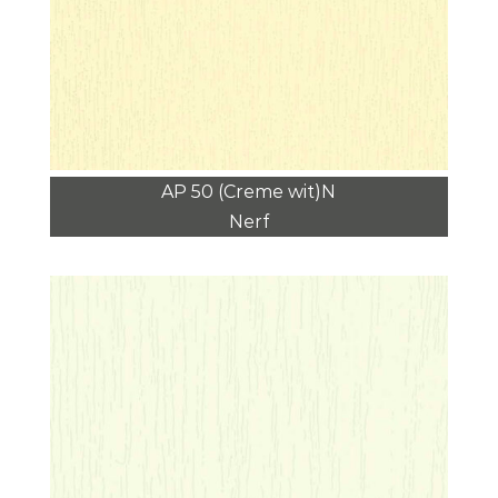
AP 50 (Creme wit)N
Nerf