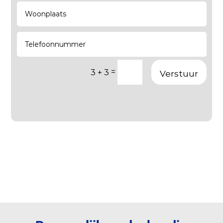
=
3 + 3
Verstuur