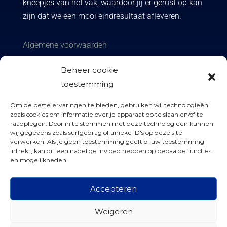
kneepjes van het vak, waardoor jij er gerust op kan
zijn dat we een mooi eindresultaat afleveren.
Algemene voorwaarden
Privacy policy
Beheer cookie
toestemming
Om de beste ervaringen te bieden, gebruiken wij technologieën
zoals cookies om informatie over je apparaat op te slaan en/of te
raadplegen. Door in te stemmen met deze technologieën kunnen
wij gegevens zoals surfgedrag of unieke ID's op deze site

info@kozijnen-factory.nl
verwerken. Als je geen toestemming geeft of uw toestemming
intrekt, kan dit een nadelige invloed hebben op bepaalde functies
en mogelijkheden.

06 41 624 019

Accepteren
Kloosterbrink 6, Zwolle
Weigeren