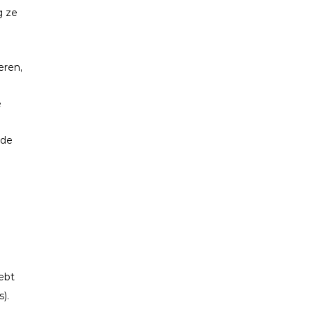
g ze
eren,
e
 de
ebt
).