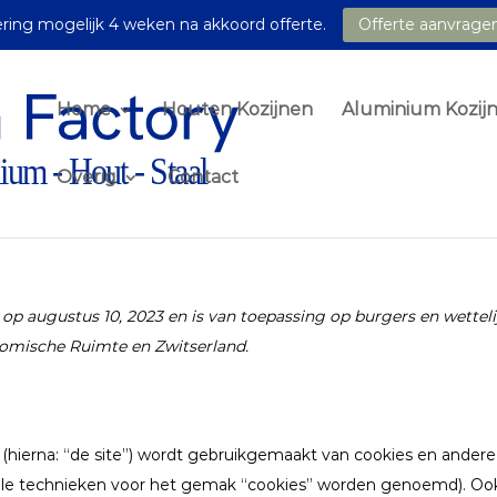
ring mogelijk 4 weken na akkoord offerte.
Offerte aanvrage
Home
Houten Kozijnen
Aluminium Kozij
Overig
Contact
t op augustus 10, 2023 en is van toepassing op burgers en wetteli
omische Ruimte en Zwitserland.
(hierna: “de site”) wordt gebruikgemaakt van cookies en andere
alle technieken voor het gemak “cookies” worden genoemd). Ook