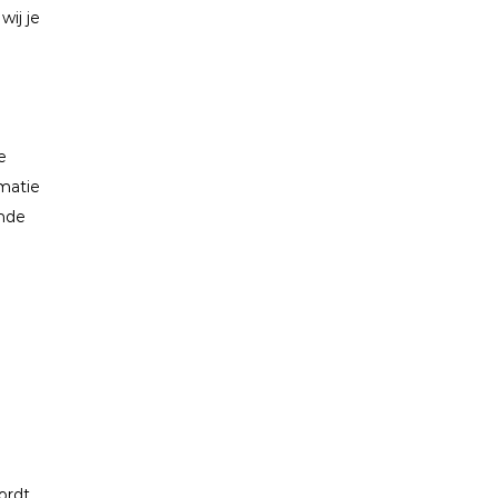
wij je
e
rmatie
ende
ordt