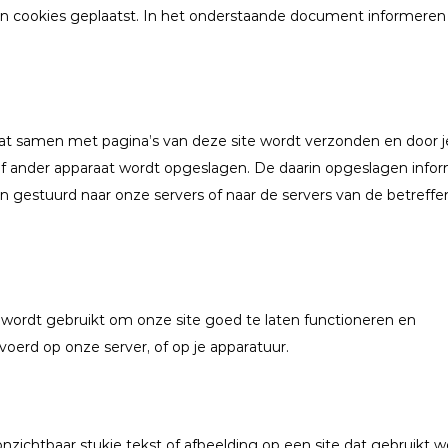
en cookies geplaatst. In het onderstaande document informeren 
dat samen met pagina’s van deze site wordt verzonden en door j
of ander apparaat wordt opgeslagen. De daarin opgeslagen info
 gestuurd naar onze servers of naar de servers van de betreff
 wordt gebruikt om onze site goed te laten functioneren en
oerd op onze server, of op je apparatuur.
onzichtbaar stukje tekst of afbeelding op een site dat gebruikt w