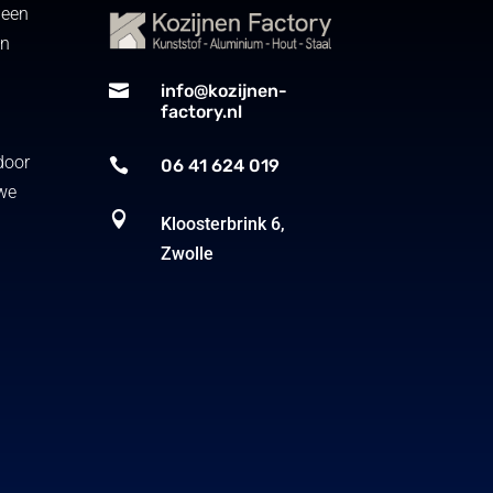
 een
en
.

info@kozijnen-
factory.nl
door

06 41 624 019
 we

Kloosterbrink 6,
Zwolle