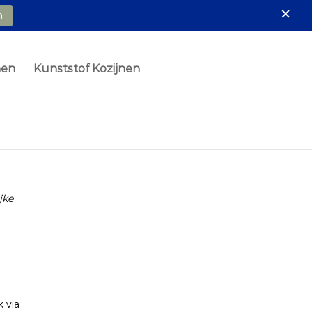
×
n
nen
Kunststof Kozijnen
jke
 via