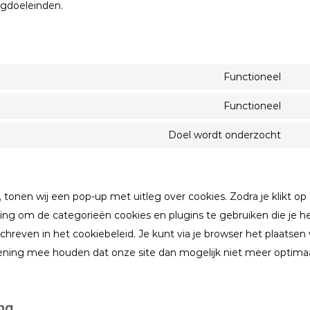
ingdoeleinden.
Functioneel
Con
to
Functioneel
Con
ser
to
Doel wordt onderzocht
wor
Con
ser
to
divi
ser
(el
 tonen wij een pop-up met uitleg over cookies. Zodra je klikt op
div
the
ng om de categorieën cookies en plugins te gebruiken die je h
hreven in het cookiebeleid. Je kunt via je browser het plaatsen
kening mee houden dat onze site dan mogelijk niet meer optima
ng