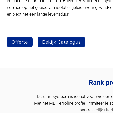
en dubbele deuren te creëren. Bovendien voldoet dit sys
normen op het gebied van isolatie, geluidswering, wind- 
en biedt het een lange levensduur.
Offerte
Bekijk Catalogus
Rank pr
Dit raamsysteem is ideaal voor wie een e
Met het MB Ferroline profiel immiteer je s
aantrekkelijk uite