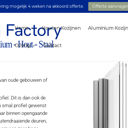
ring mogelijk 4 weken na akkoord offerte.
Offerte aanvrage
Home
Houten Kozijnen
Aluminium Kozij
Overig
Contact
e van oude gebouwen of
iel. Dit is dan ook de
en smal profiel gewenst
naar binnen opengaande
buitendraaiende deuren,